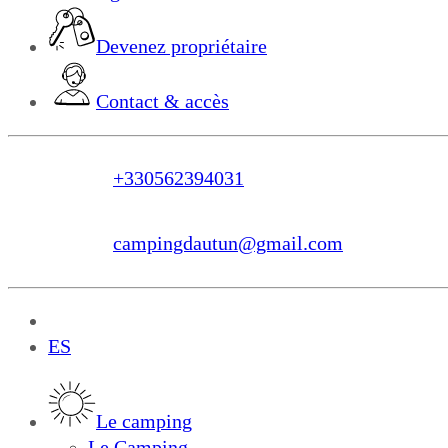
Devenez propriétaire
Contact & accès
+330562394031
campingdautun@gmail.com
FR
ES
Le camping
Le Camping