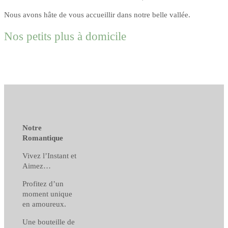
Nous avons hâte de vous accueillir dans notre belle vallée.
Nos petits plus à domicile
Notre
Romantique
Vivez l’Instant et
Aimez…
Profitez d’un
moment unique
en amoureux.
Une bouteille de